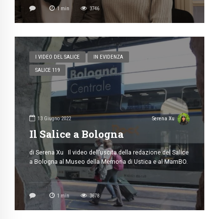
5 Febbraio 2023
Serena Xu
Le seconde occasioni
L’intervista a Gabriella Picco, vicedirettrice del carcere
minorile Ferrante Aporti al termine dell’incontro con il
Triennio durante la festa di don Bosco il 31 gennaio 2023.
Intervista di Sara Enrietti Riprese e montaggio di Serena
Xu
1
min
3746
I VIDEO DEL SALICE
IN EVIDENZA
SALICE 119
13 Giugno 2022
Serena Xu