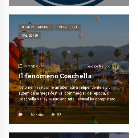
più […]
IL SALICE PROPONE
IN EVIDENZA
SALICE 130
30 Maggio 2026
Beatrice Martino
Il fenomeno Coachella
Nato nel 1999 come un’alternativa indipendente e più
autentica ai mega-festival commerciali dell’epoca, il
Coachella Valley Music and Arts Festival ha completato
da anni la sua metamorfosi, trasformandosi nel fulcro
globale della cultura pop, della moda e dell’economia
4
min
287
digitale. L’evento, che si svolge annualmente nei fine
settimana di aprile presso l’Empire Polo Club di Indio, […]