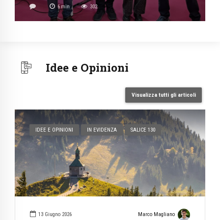
viaggio dell’eroe”. Secondo il modello universale
6
min
302
proposto da Christopher Vogler, ogni vicenda scritta nei
libri o proiettata in […]
Idee e Opinioni
Visualizza tutti gli articoli
IDEE E OPINIONI
IN EVIDENZA
SALICE 130
13 Giugno 2026
Marco Magliano