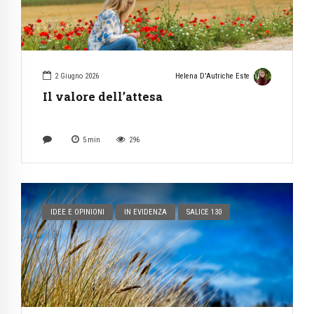
2 Giugno 2026
Helena D'Autriche Este
Il valore dell’attesa
5
min
296
IDEE E OPINIONI
IN EVIDENZA
SALICE 130