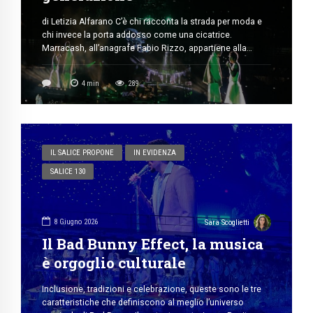
di Letizia Alfarano C’è chi racconta la strada per moda e
chi invece la porta addosso come una cicatrice.
Marracash, all’anagrafe Fabio Rizzo, appartiene alla
seconda categoria, nato nel cuore della periferia sud di
Milano, cresciuto tra i palazzi della Barona. La Barona, nel
4
min
289
racconto di Marracash, non è mai soltanto un quartiere, è
una mentalità, […]
IL SALICE PROPONE
IN EVIDENZA
SALICE 130
8 Giugno 2026
Sara Scoglietti
Il Bad Bunny Effect, la musica
è orgoglio culturale
Inclusione, tradizioni e celebrazione, queste sono le tre
caratteristiche che definiscono al meglio l’universo