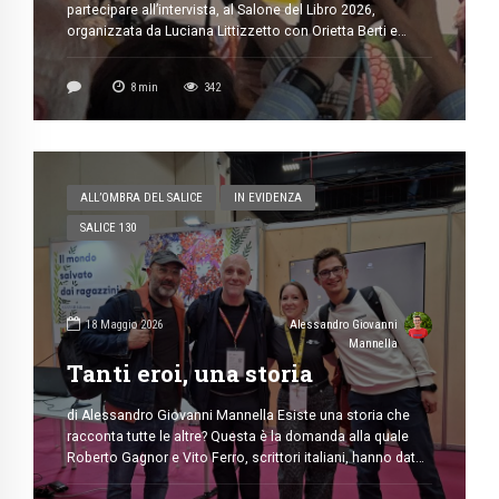
partecipare all’intervista, al Salone del Libro 2026,
organizzata da Luciana Littizzetto con Orietta Berti e
Mara Maionchi. Tre donne di musica e televisione,
principalmente conosciute grazie al loro umorismo. In
8
min
342
questa conferenza hanno dialogato e scherzato
narrando vicende personali, grazie alle domande fornite
da […]
ALL’OMBRA DEL SALICE
IN EVIDENZA
SALICE 130
18 Maggio 2026
Alessandro Giovanni
Mannella
Tanti eroi, una storia
di Alessandro Giovanni Mannella Esiste una storia che
racconta tutte le altre? Questa è la domanda alla quale
Roberto Gagnor e Vito Ferro, scrittori italiani, hanno dato
risposta al Salone del Libro 2026 durante la conferenza “Il