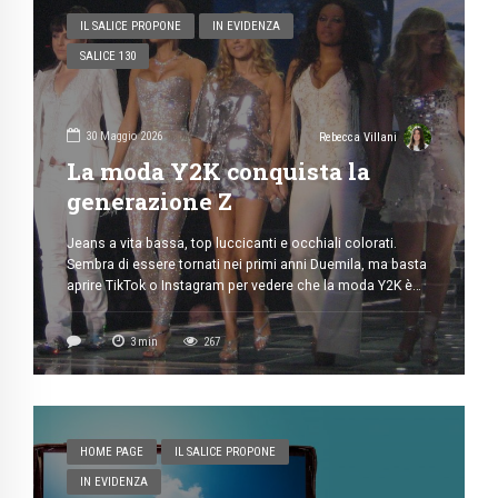
IL SALICE PROPONE
IN EVIDENZA
SALICE 130
30 Maggio 2026
Rebecca Villani
La moda Y2K conquista la
generazione Z
Jeans a vita bassa, top luccicanti e occhiali colorati.
Sembra di essere tornati nei primi anni Duemila, ma basta
aprire TikTok o Instagram per vedere che la moda Y2K è
tornata di moda. Negli ultimi anni questo stile è tornato
ovunque: nei negozi, nelle serie TV, nei videoclip musicali
3
min
267
e soprattutto negli outfit della generazione […]
HOME PAGE
IL SALICE PROPONE
IN EVIDENZA