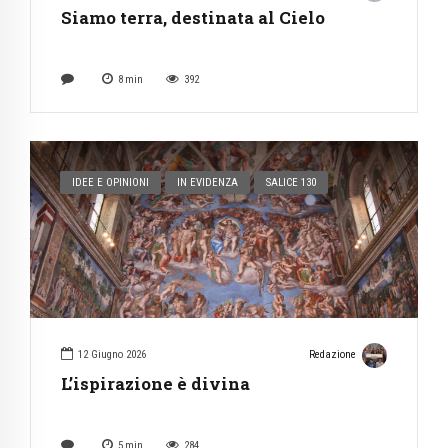
Siamo terra, destinata al Cielo
8
min
392
IDEE E OPINIONI
IN EVIDENZA
SALICE 130
12 Giugno 2026
Redazione
L’ispirazione è divina
5
min
284