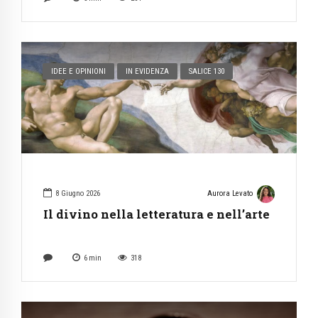
IDEE E OPINIONI
IN EVIDENZA
SALICE 130
8 Giugno 2026
Aurora Levato
Il divino nella letteratura e nell’arte
6
min
318