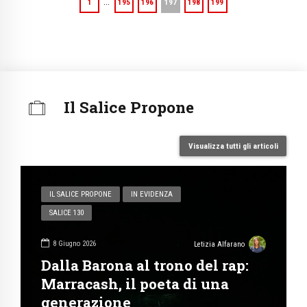
…
1
195
196
197
198
199
Il Salice Propone
Visualizza tutti gli articoli
IL SALICE PROPONE
IN EVIDENZA
SALICE 130
8 Giugno 2026
Letizia Alfarano
Dalla Barona al trono del rap:
Marracash, il poeta di una
generazione