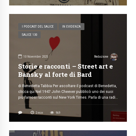
Storie e racconti – La strage di
Bologna
di Arianna Demeglio e Enrica Pasqualotto
Per ascoltare il podcast di Arianna ed Enrica, clicca qui
Nel 1947 John Cheever pubblicò uno dei suoi più famosi
racconti sul New York Times. Parla di una radio capace di
trasmettere le conversazioni […]
2
min
406
I PODCAST DEL SALICE
IN EVIDENZA
SALICE 130
10 Novembre 2025
Redazione
Storie e racconti – Street art e
Bansky al forte di Bard