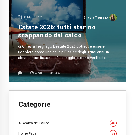
30 Maggio 2026
Ginevra Tregnago
Estate 2026: tutti stanno
scappando dal caldo
di Ginevra Tregnago L’estate 2026 potrebbe essere
ricordata come una delle più calde degli ultimi anni. In
alcune zone italiane già a maggio si sono verificate
temperature record di 35-37°C sul lago di Como e in
alcune aree lombarde. Già a maggio molte città italiane
4
min
304
hanno superato temperature anomale, con notti tropicali
e ondate di […]
Categorie
All’ombra del Salice
208
Home Page
94