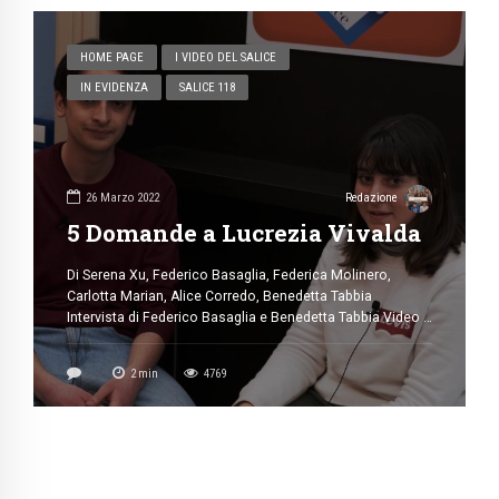
Il Salice a Bologna
di Serena Xu Il video dell’uscita della redazione del Salice
a Bologna al Museo della Memoria di Ustica e al MamBO.
1
min
3678
HOME PAGE
I VIDEO DEL SALICE
IN EVIDENZA
SALICE 118
26 Marzo 2022
Redazione
5 Domande a Lucrezia Vivalda
Di Serena Xu, Federico Basaglia, Federica Molinero,