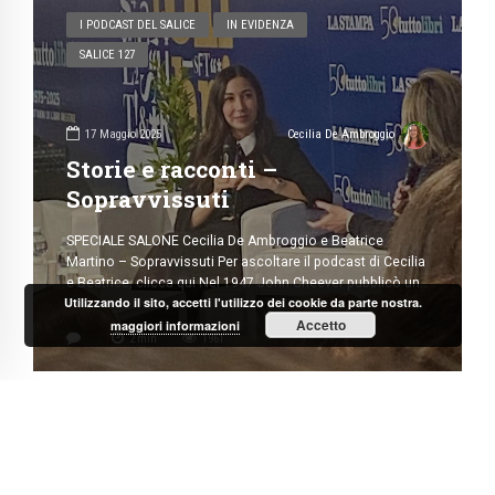
di Benedetta Tabbia Per ascoltare il podcast di Benedetta,
clicca qui Nel 1947 John Cheever pubblicò uno dei suoi
più famosi racconti sul New York Times. Parla di una radio
capace di trasmettere le conversazioni degli inquilini di un
condominio nell’Upper East Side: le loro liti, gli amori, le
2
min
969
confessioni proibite, tutto a beneficio della […]
I PODCAST DEL SALICE
IN EVIDENZA
SALICE 127
Utilizzando il sito, accetti l'utilizzo dei cookie da parte nostra.
Accetto
maggiori informazioni
17 Maggio 2025
Cecilia De Ambroggio
Storie e racconti –
Sopravvissuti
SPECIALE SALONE Cecilia De Ambroggio e Beatrice
Martino – Sopravvissuti Per ascoltare il podcast di Cecilia