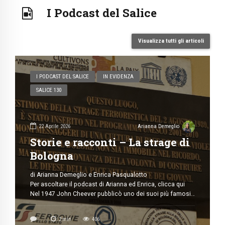
Carlotta Marian, Alice Corredo, Benedetta Tabbia
Intervista di Federico Basaglia e Benedetta Tabbia Video a
cura di Serena Xu, consulenza tecnica di Federica
Molinero, Alice Corredo, Carlotta Marian Una ragazza
2
min
4769
giovane, talentuosa e con tanta voglia di mettersi in
gioco. Lucrezia Vivalda si potrebbe riassumere in questi
pochi […]
I Podcast del Salice
Visualizza tutti gli articoli
I PODCAST DEL SALICE
IN EVIDENZA
SALICE 130
22 Aprile 2026
Arianna Demeglio