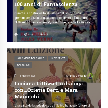
100 anni di Fantascienza
Durante la nostra visita al Salone del Libro, in una
gremitissima Sala Lilla, abbiamo assistito all’incontro
“100 anni di fantascienza”, con Domenico Gallo, Rossana
Morriello, Oriana Palusci e Carlo Pagetti. Speriamo che il
nostro resoconto possa interessare i molti visitatori che
8
min
428
non sono riusciti a seguire la conferenza a causa del
“tutto esaurito”. Se al […]
ALL’OMBRA DEL SALICE
IN EVIDENZA
SALICE 130
18 Maggio 2026
Arianna Demeglio
Luciana Littizzetto dialoga
con…Orietta Berti e Mara
Maionchi
Una parte della redazione de Il Salice ha avuto l’onore di