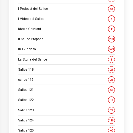
I Podcast del Salice
66
I Video del Salice
6
Idee e Opinioni
111
Il Salice Propone
203
In Evidenza
573
La Storia del Salice
1
Salice 118
28
salice 119
26
Salice 121
67
Salice 122
18
Salice 123
21
Salice 124
110
Salice 125
66