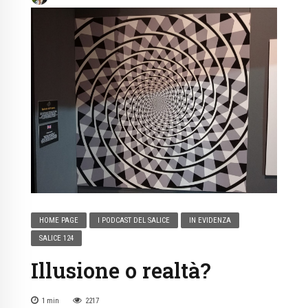
HOME PAGE
I PODCAST DEL SALICE
IN EVIDENZA
SALICE 124
Illusione o realtà?
1
min
2217