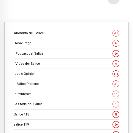
All’ombra del Salice
208
Home Page
94
I Podcast del Salice
66
I Video del Salice
6
Idee e Opinioni
111
Il Salice Propone
203
In Evidenza
573
La Storia del Salice
1
Salice 118
28
salice 119
26