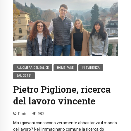
ALL’OMBRA DEL SALICE
HOME PAGE
IN EVIDENZA
SALICE 124
Pietro Piglione, ricerca
del lavoro vincente
11
min
4063
Ma i giovani conoscono veramente abbastanza il mondo
del lavoro? Nell’immaginario comune la ricerca do