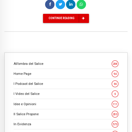
CONTINUE READING
All’ombra del Salice
208
Home Page
94
I Podcast del Salice
66
I Video del Salice
6
Idee e Opinioni
111
Il Salice Propone
203
In Evidenza
573