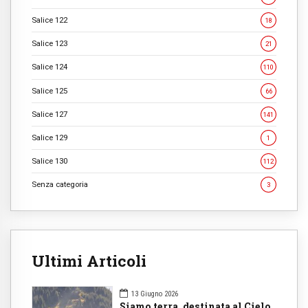
Salice 122
18
Salice 123
21
Salice 124
110
Salice 125
66
Salice 127
141
Salice 129
1
Salice 130
112
Senza categoria
3
Ultimi Articoli
13 Giugno 2026
Siamo terra, destinata al Cielo