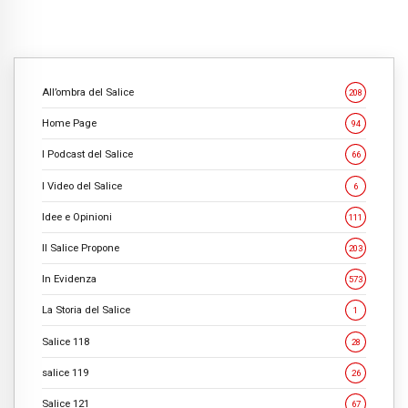
All’ombra del Salice
208
Home Page
94
I Podcast del Salice
66
I Video del Salice
6
Idee e Opinioni
111
Il Salice Propone
203
In Evidenza
573
La Storia del Salice
1
Salice 118
28
salice 119
26
Salice 121
67