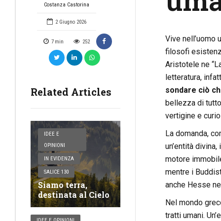
uman
Costanza Castorina
2 Giugno 2026
Vive nell’uomo 
7
min
252
filosofi esistenz
Aristotele ne “La
letteratura, infa
Related Articles
sondare ciò ch
bellezza di tutt
vertigine e curi
La domanda, come
IDEE E
un’entità divina
OPINIONI
motore immobile”
IN EVIDENZA
mentre i Buddist
SALICE 130
Siamo terra,
anche Hesse nel
destinata al Cielo
Nel mondo greco,
tratti umani. Un’
IDEE E OPINIONI