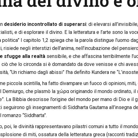
a del divino e o
un
desiderio incontrollato di superarsi
: di elevarsi all’invisibil
ialisti, e di esplorare il divino. E la letteratura e l’arte sono la v
 politica” I capitolo 1,2 spiega che la parola distingue l’uomo dagl
tti, risiede negli interstizi dell’anima, nell’incubazione del pensier
e sfugge alla realtà
sensibile, e che affascina terribilmente l’
o ciò che lo circonda si è domandato da dove venisse e chi avess
osità, “Un richiamo dagli abissi” l’ha definito Kundera ne “L’insos
 piccola scintilla, ha fatto divampare un fuoco di opinioni, miti,
, il Demiurgo, che plasmò la χώρα originando il mondo ordinato, il
. La Bibbia descrisse l’origine del mondo per mano di Dio e il g
i seguirono gli insegnamenti di Siddharta Gautama all’insegna d
 romanzo “Siddharta”.
 poi, le divinità rappresentavano pilastri comuni a tutto il mon
esplosione di miti, ossatura della letteratura greca (racconti tradiz