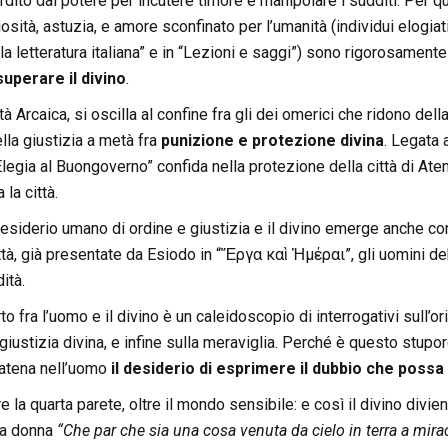
dito dal potere per incutere timore e manipolare i sudditi. Per
uriosità, astuzia, e amore sconfinato per l’umanità (individui elo
lla letteratura italiana” e in “Lezioni e saggi”) sono rigorosament
uperare il divino
.
tà Arcaica, si oscilla al confine fra gli dei omerici che ridono d
ella giustizia a metà fra
punizione e protezione divina
. Legata 
Elegia al Buongoverno” confida nella protezione della città di Aten
la città.
 desiderio umano di ordine e giustizia e il divino emerge anche co
ttà, già presentate da Esiodo in “Ἔργα καὶ Ἡμέραι”, gli uomini d
ità.
to fra l’uomo e il divino è un caleidoscopio di interrogativi sull’
 giustizia divina, e infine sulla meraviglia. Perché è questo stup
atena nell’uomo
il desiderio di esprimere il dubbio che possa
re la quarta parete, oltre il mondo sensibile: e così il divino divie
na donna
“Che par che sia una cosa venuta da cielo in terra a mira