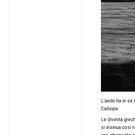
L’aedo ha in sé 
Calliope.
Le divinità grec
si insinua così 