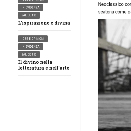
Neoclassico con
IN EVIDENZA
scatena come penn
SALICE 130
L’ispirazione è divina
IDEE E OPINIONI
IN EVIDENZA
SALICE 130
Il divino nella
letteratura e nell’arte