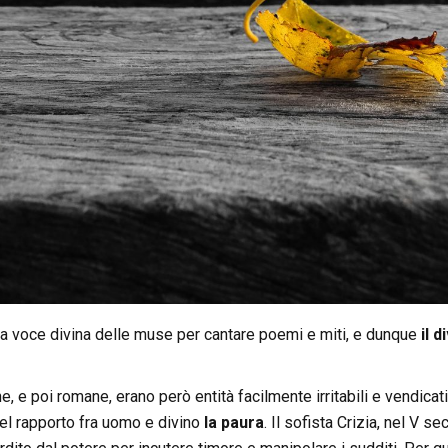
la voce divina delle muse per cantare poemi e miti, e dunque
il 
he, e poi romane, erano però entità facilmente irritabili e vendica
nel rapporto fra uomo e divino
la paura
. Il sofista Crizia, nel V se