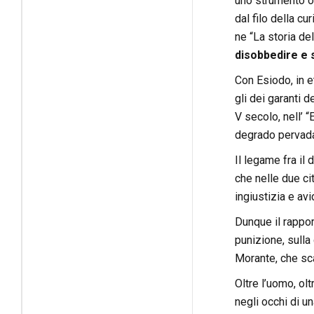
uno strumento or
dal filo della c
ne “La storia de
disobbedire e s
Con Esiodo, in e
gli dei garanti d
V secolo, nell’ “
degrado pervada 
Il legame fra il
che nelle due ci
ingiustizia e avid
Dunque il rappor
punizione, sulla
Morante, che sc
Oltre l’uomo, olt
negli occhi di u