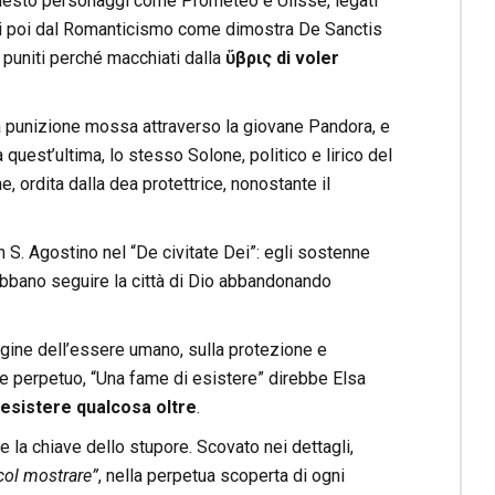
 questo personaggi come Prometeo e Ulisse, legati
giati poi dal Romanticismo come dimostra De Sanctis
e puniti perché macchiati dalla
ὕβρις di voler
ella punizione mossa attraverso la giovane Pandora, e
a quest’ultima, lo stesso Solone, politico e lirico del
e, ordita dalla dea protettrice, nonostante il
n S. Agostino nel “De civitate Dei”: egli sostenne
ebbano seguire la città di Dio abbandonando
origine dell’essere umano, sulla protezione e
ore perpetuo, “Una fame di esistere” direbbe Elsa
 esistere qualcosa oltre
.
ne la chiave dello stupore. Scovato nei dettagli,
col mostrare”
, nella perpetua scoperta di ogni