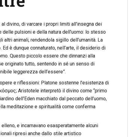
ltre
e, al divino, di varcare i propri limiti all’insegna dei
oce delle pulsioni e della natura dell’uomo: lo stesso
i altri animali, rendendola sigillo dell’umanità. La
o. Ed è dunque connaturato, nell’arte, il desiderio di
uomo. Questo piccolo essere che dinnanzi alla
e originato tutto, sentendo in sé un senso di
tenibile leggerezza dell’essere”.
 opere e riflessioni: Platone sostenne l’esistenza di
 κόσμος; Aristotele interpretò il divino come “primo
iardino dell’Eden macchiato dal peccato dell’uomo,
ella meditazione e spiritualità come conferma
do elleno, e incarnavano esasperatamente alcuni
ionali ripresi anche dallo stile artistico