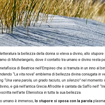
 letteratura la bellezza della donna si eleva a divino, allo stupore
amo di Michelangelo, dove il contatto tra umano e divino resta 
metafisica di Beatrice nell’Empireo che si tramuta in un inno al bin
rendendo “La vita nova” emblema di bellezza divina coniugata in v
ing
“Una vana parola, un grado taciuto, un silenzio”
nel momento in
ivino, e già nell’antica Grecia Afrodite è cantata da Saffo nell’ “
scritta nell’arte Ellenistica in tutta la sua bellezza.
ero umano è immenso,
lo stupore si sposa con la parola
plasmata