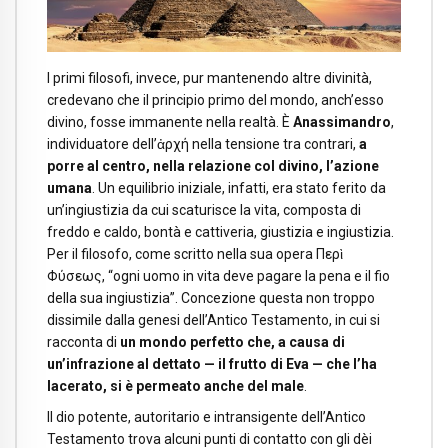
I primi filosofi, invece, pur mantenendo altre divinità,
credevano che il principio primo del mondo, anch’esso
divino, fosse immanente nella realtà. È
Anassimandro
,
individuatore dell’ἀρχή nella tensione tra contrari,
a
porre al centro, nella relazione col divino, l’azione
umana
. Un equilibrio iniziale, infatti, era stato ferito da
un’ingiustizia da cui scaturisce la vita, composta di
freddo e caldo, bontà e cattiveria, giustizia e ingiustizia.
Per il filosofo, come scritto nella sua opera Περὶ
Φύσεως, “ogni uomo in vita deve pagare la pena e il fio
della sua ingiustizia”. Concezione questa non troppo
dissimile dalla genesi dell’Antico Testamento, in cui si
racconta di
un mondo perfetto che, a causa di
un’infrazione al dettato — il frutto di Eva — che l’ha
lacerato, si è permeato anche del male
.
Il dio potente, autoritario e intransigente dell’Antico
Testamento trova alcuni punti di contatto con gli dèi