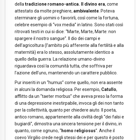
della
tradizione romano-antica. Il divino era
, come
attestato da molte preghiere,
ambivalente
. Poteva
sterminare gli uomini o favorirli, così come la fortuna,
celebre esempio di “vox media” in latino. Sono stati così
ritrovati testi in cui si dice: “Marte, Marte, Marte: non
spargere il nostro sangue”. Il dio dei campi e
dell’agricoltura (l’ambito più afferente alla fertilità e alla
maternità) era lo stesso, assolutamente identico a
quello della guerra. La relazione umano-divino
riguardava così la comunità tutta, che soffriva per
l’azione dell’uno, mantenendo un carattere pubblico.
Pur inseriti in un “humus” come quello, non era assente
in alcuni la domanda religiosa. Per esempio,
Catullo
,
afflitto da un “taeter morbus” che aveva preso la forma
di una depressione inestirpabile, invoca gli dei non tanto
per la collettività, quanto per chiedere aiuto. Il poeta,
antico romano, appartenente alla civiltà degli “dei falsi e
bugiardi”, dimostra una sincera tensione per il divino, in
quanto, come ognuno, “
homo religiosus
”. Anche il
coevo Virgilio crede negli stessi dei e per questo è posto