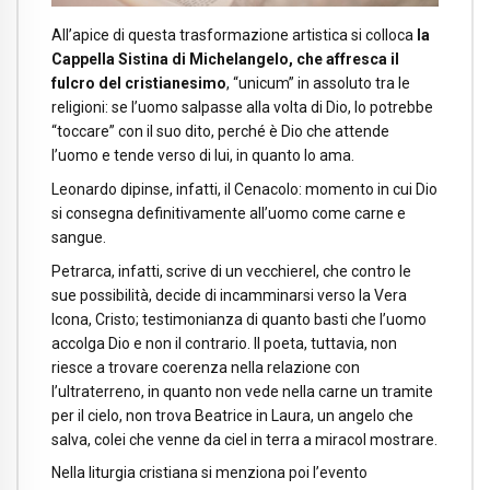
All’apice di questa trasformazione artistica si colloca
la
Cappella Sistina di Michelangelo, che affresca il
fulcro del cristianesimo
, “unicum” in assoluto tra le
religioni: se l’uomo salpasse alla volta di Dio, lo potrebbe
“toccare” con il suo dito, perché è Dio che attende
l’uomo e tende verso di lui, in quanto lo ama.
Leonardo dipinse, infatti, il Cenacolo: momento in cui Dio
si consegna definitivamente all’uomo come carne e
sangue.
Petrarca, infatti, scrive di un vecchierel, che contro le
sue possibilità, decide di incamminarsi verso la Vera
Icona, Cristo; testimonianza di quanto basti che l’uomo
accolga Dio e non il contrario. Il poeta, tuttavia, non
riesce a trovare coerenza nella relazione con
l’ultraterreno, in quanto non vede nella carne un tramite
per il cielo, non trova Beatrice in Laura, un angelo che
salva, colei che venne da ciel in terra a miracol mostrare.
Nella liturgia cristiana si menziona poi l’evento