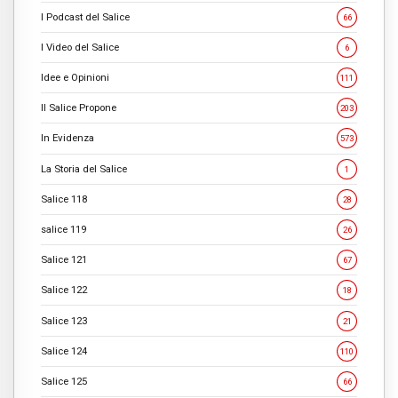
I Podcast del Salice
66
I Video del Salice
6
Idee e Opinioni
111
Il Salice Propone
203
In Evidenza
573
La Storia del Salice
1
Salice 118
28
salice 119
26
Salice 121
67
Salice 122
18
Salice 123
21
Salice 124
110
Salice 125
66