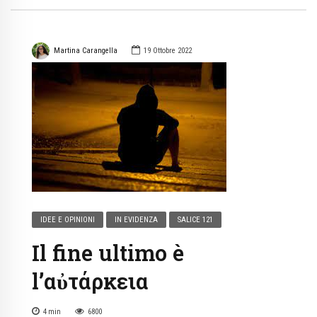
Martina Carangella
19 Ottobre 2022
IDEE E OPINIONI
IN EVIDENZA
SALICE 121
Il fine ultimo è
l’αὐτάρκεια
4
min
6800