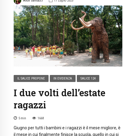
Alice Santucci
17 Luglio 2023
IL SALICE PROPONE
IN EVIDENZA
SALICE 124
I due volti dell’estate
ragazzi
5
min
1668
Giugno per tutti i bambini e i ragazzi è il mese migliore, è
il mese in cui finalmente finisce la scuola, quello in cui si