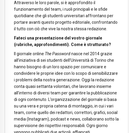
Attraverso le loro parole, si è approfondito il
funzionamento del team, i ruoli principali e le sfide
quotidiane che gli studenti universitari affrontano per
portare avanti questo progetto editoriale, confrontando
il tutto con ciò che vive la nostra stessa redazione.
Fateci una presentazione del vostro giornale
(rubriche, approfondimenti). Come è strutturato?
Il giornale online
The Password
nasce nel 2014 grazie
all’iniziativa di sei studenti dell’Università di Torino che
hanno bisogno di un loro spazio per comunicare e
condividere le proprie idee con lo scopo di sensibilizzare
i problemi della nostra generazione. Oggi la redazione
conta quasi settanta volontari, che lavorano insieme
all’interno di diversi team per garantire la pubblicazione
di ogni contenuto. L’organizzazione del giornale si basa
su una vera e propria catena di montaggio, in cui i vari
team, come quello dei redattori, correttori, grafici, social
media (Instagram), podcast e news, collaborano sotto la
supervisione dei rispettivi responsabili. Ogni giorno
vengono pubblicati due articoli, affiancati