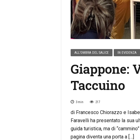
ALL’OMBRA DEL SALICE
IN EVIDENZA
Giappone: V
Taccuino
3
min
217
di Francesco Chiorazzo e Isabel 
Faravelli ha presentato la sua u
guida turistica, ma di “cammino” 
pagina diventa una porta a […]