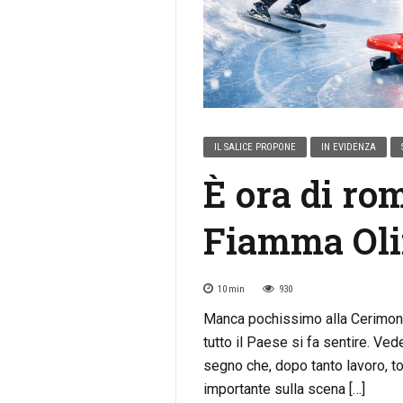
IL SALICE PROPONE
IN EVIDENZA
È ora di ro
Fiamma Ol
10
min
930
Manca pochissimo alla Cerimonia 
tutto il Paese si fa sentire. Vede
segno che, dopo tanto lavoro, to
importante sulla scena […]