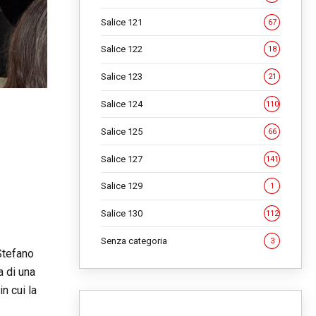
Salice 121
67
Salice 122
18
Salice 123
21
Salice 124
110
Salice 125
66
Salice 127
141
Salice 129
1
Salice 130
112
Senza categoria
3
 Stefano
a di una
n cui la