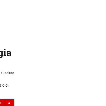
gia
ti saluta
aio di
G