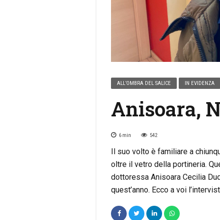
ALL’OMBRA DEL SALICE
IN EVIDENZA
Anisoara, N
6
min
542
Il suo volto è familiare a chiun
oltre il vetro della portineria. 
dottoressa Anisoara Cecilia Dude
quest’anno. Ecco a voi l’intervist