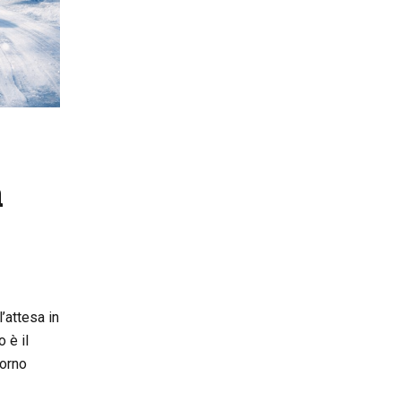
a
’attesa in
 è il
torno