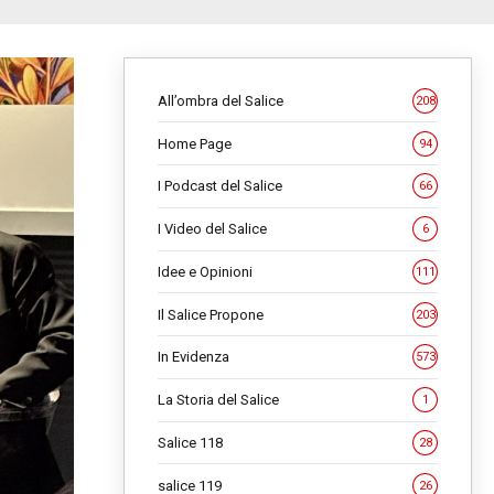
All’ombra del Salice
208
Home Page
94
I Podcast del Salice
66
I Video del Salice
6
Idee e Opinioni
111
Il Salice Propone
203
In Evidenza
573
La Storia del Salice
1
Salice 118
28
salice 119
26