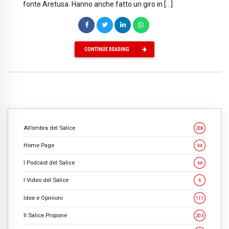
fonte Aretusa. Hanno anche fatto un giro in […]
CONTINUE READING
All’ombra del Salice
208
Home Page
94
I Podcast del Salice
66
I Video del Salice
6
Idee e Opinioni
111
Il Salice Propone
203