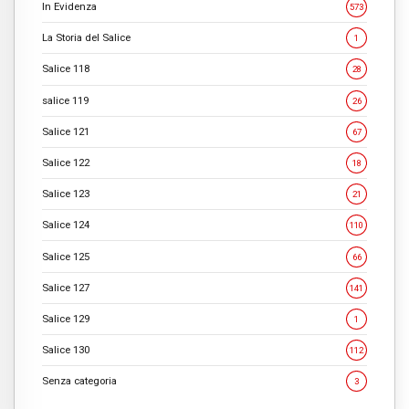
In Evidenza
573
La Storia del Salice
1
Salice 118
28
salice 119
26
Salice 121
67
Salice 122
18
Salice 123
21
Salice 124
110
Salice 125
66
Salice 127
141
Salice 129
1
Salice 130
112
Senza categoria
3