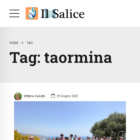
HOME
TAG
Tag:
taormina
Vittoria Cusato
29 Giugno 2022