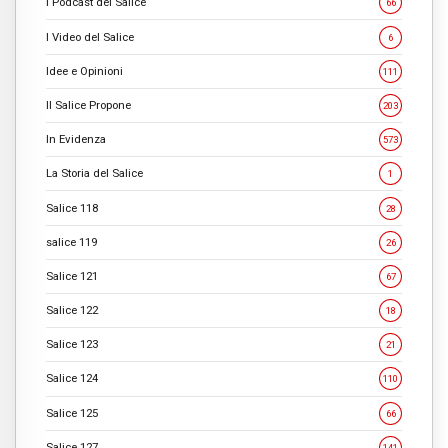
I Podcast del Salice
66
I Video del Salice
6
Idee e Opinioni
111
Il Salice Propone
203
In Evidenza
573
La Storia del Salice
1
Salice 118
28
salice 119
26
Salice 121
67
Salice 122
18
Salice 123
21
Salice 124
110
Salice 125
66
Salice 127
141