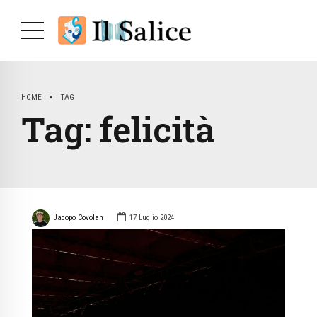
HOME
TAG
Tag:
felicità
Jacopo Covolan
17 Luglio 2024