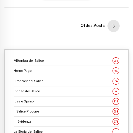
Older Posts
All’ombra del Salice
208
Home Page
94
I Podcast del Salice
66
I Video del Salice
6
Idee e Opinioni
111
Il Salice Propone
203
In Evidenza
573
La Storia del Salice
1