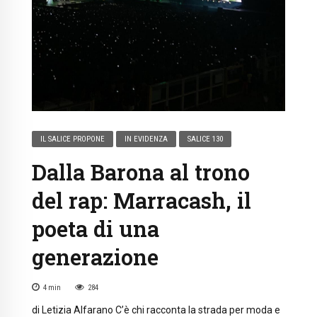
IL SALICE PROPONE
IN EVIDENZA
SALICE 130
Dalla Barona al trono
del rap: Marracash, il
poeta di una
generazione
4
min
284
di Letizia Alfarano C’è chi racconta la strada per moda e