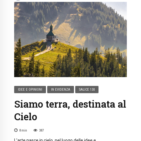
IDEE E OPINIONI
IN EVIDENZA
SALICE 130
Siamo terra, destinata al
Cielo
8
min
387
L’arte nasce in cielo, nel luogo delle idee e