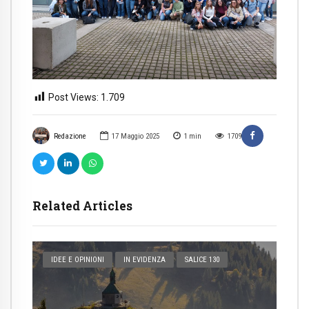
Post Views:
1.709
Redazione
17 Maggio 2025
1
min
1709
Related Articles
IDEE E OPINIONI
IN EVIDENZA
SALICE 130