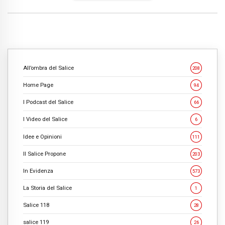
All’ombra del Salice
208
Home Page
94
I Podcast del Salice
66
I Video del Salice
6
Idee e Opinioni
111
Il Salice Propone
203
In Evidenza
573
La Storia del Salice
1
Salice 118
28
salice 119
26