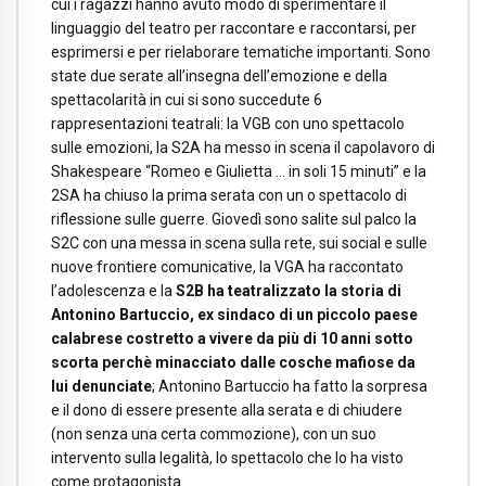
cui i ragazzi hanno avuto modo di sperimentare il
linguaggio del teatro per raccontare e raccontarsi, per
esprimersi e per rielaborare tematiche importanti. Sono
state due serate all’insegna dell’emozione e della
spettacolarità in cui si sono succedute 6
rappresentazioni teatrali: la VGB con uno spettacolo
sulle emozioni, la S2A ha messo in scena il capolavoro di
Shakespeare “Romeo e Giulietta … in soli 15 minuti” e la
2SA ha chiuso la prima serata con un o spettacolo di
riflessione sulle guerre. Giovedì sono salite sul palco la
S2C con una messa in scena sulla rete, sui social e sulle
nuove frontiere comunicative, la VGA ha raccontato
l’adolescenza e la
S2B ha teatralizzato la storia di
Antonino Bartuccio, ex sindaco di un piccolo paese
calabrese costretto a vivere da più di 10 anni sotto
scorta perchè minacciato dalle cosche mafiose da
lui denunciate
; Antonino Bartuccio ha fatto la sorpresa
e il dono di essere presente alla serata e di chiudere
(non senza una certa commozione), con un suo
intervento sulla legalità, lo spettacolo che lo ha visto
come protagonista.