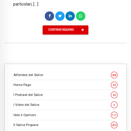
particolari, […]
CONTINUE READING
All’ombra del Salice
208
Home Page
94
I Podcast del Salice
66
I Video del Salice
6
Idee e Opinioni
111
Il Salice Propone
203