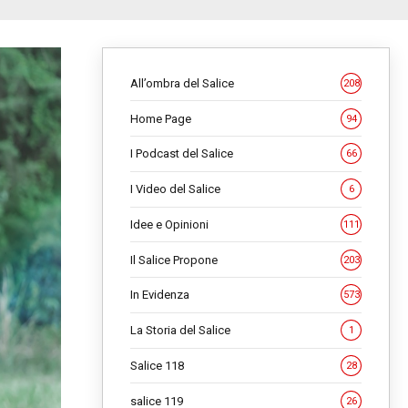
All’ombra del Salice
208
Home Page
94
I Podcast del Salice
66
I Video del Salice
6
Idee e Opinioni
111
Il Salice Propone
203
In Evidenza
573
La Storia del Salice
1
Salice 118
28
salice 119
26