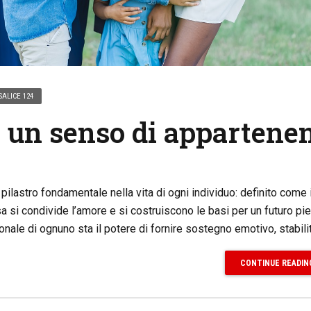
SALICE 124
, un senso di appartene
n pilastro fondamentale nella vita di ogni individuo: definito come i
sa si condivide l’amore e si costruiscono le basi per un futuro pi
onale di ognuno sta il potere di fornire sostegno emotivo, stabilit
CONTINUE READIN