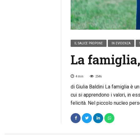
IL SALICE PROPONE
IN EVIDENZA
La famiglia
4
min
2546
di Giulia Baldini La famiglia è u
cui si apprendono i valori, in es
felicità. Nel piccolo nucleo pers