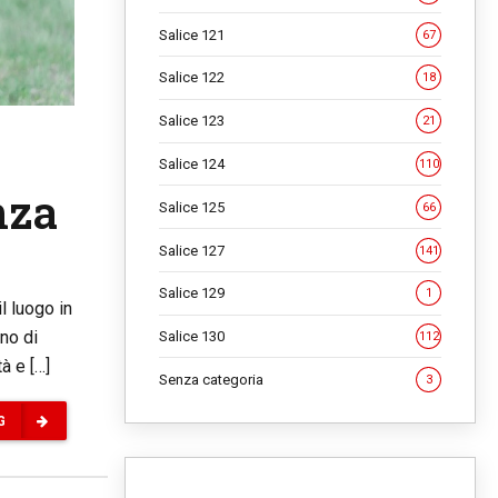
Salice 121
67
Salice 122
18
Salice 123
21
Salice 124
110
nza
Salice 125
66
Salice 127
141
Salice 129
1
l luogo in
eno di
Salice 130
112
à e […]
Senza categoria
3
G