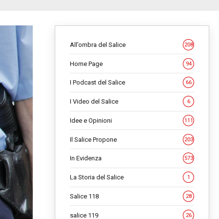
All’ombra del Salice
208
Home Page
94
I Podcast del Salice
66
I Video del Salice
6
Idee e Opinioni
111
Il Salice Propone
203
In Evidenza
573
La Storia del Salice
1
Salice 118
28
salice 119
26