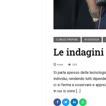
IL SALICE PROPONE
IN EVIDENZA
Le indagini
4
min
1676
Si parla spesso della tecnologia
individui, rendendo tutti dipend
ci si ferma a osservare e apprez
in cui si sono […]