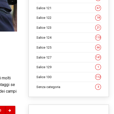
Salice 121
67
Salice 122
18
Salice 123
21
Salice 124
110
Salice 125
66
Salice 127
141
Salice 129
1
Salice 130
112
i molti
ntaggi se
Senza categoria
3
 dei campi
G