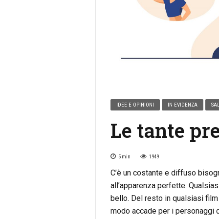
IDEE E OPINIONI
IN EVIDENZA
SAL
Le tante pr
5
min
1949
C’è un costante e diffuso bisog
all’apparenza perfette. Qualsia
bello. Del resto in qualsiasi film
modo accade per i personaggi de