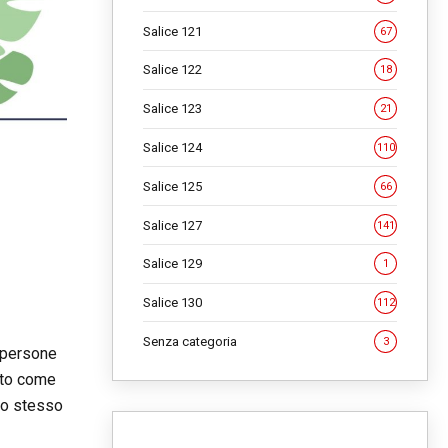
Salice 121
67
Salice 122
18
Salice 123
21
Salice 124
110
Salice 125
66
Salice 127
141
Salice 129
1
Salice 130
112
Senza categoria
3
 persone
ato come
llo stesso