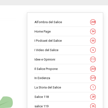
All’ombra del Salice
208
Home Page
94
I Podcast del Salice
66
I Video del Salice
6
Idee e Opinioni
111
Il Salice Propone
203
In Evidenza
573
La Storia del Salice
1
Salice 118
28
salice 119
26