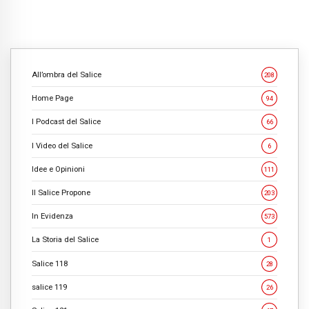
All’ombra del Salice
208
Home Page
94
I Podcast del Salice
66
I Video del Salice
6
Idee e Opinioni
111
Il Salice Propone
203
In Evidenza
573
La Storia del Salice
1
Salice 118
28
salice 119
26