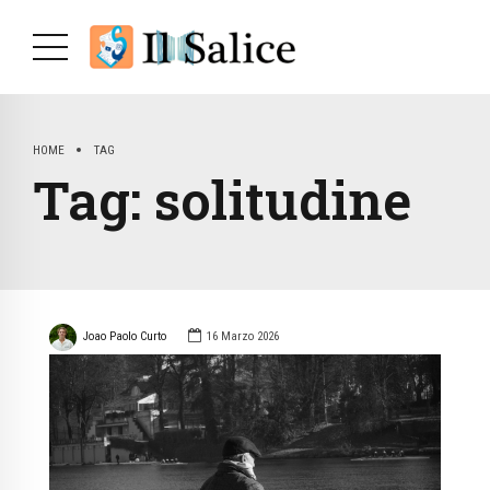
HOME
TAG
Tag:
solitudine
Joao Paolo Curto
16 Marzo 2026