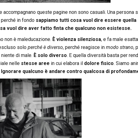
he accompagnano queste pagine non sono casuali. Una persona so
, perché in fondo
sappiamo tutti cosa vuol dire essere quella
sa vuol dire aver fatto finta che qualcuno non esistesse.
no non è maleducazione.
È violenza silenziosa
, e fa male esat
escluso solo
perché è diverso
, perché reagisce in
modo strano
, 
a niente di male.
È solo diverso
. E quella diversità basta per rend
iale nelle
stesse aree
in cui elabora il
dolore fisico
. Siamo ani
.
Ignorare qualcuno è andare contro qualcosa di profonda