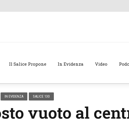
Il Salice Propone
In Evidenza
Video
Podc
IN EVIDENZA
SALICE 130
osto vuoto al cent