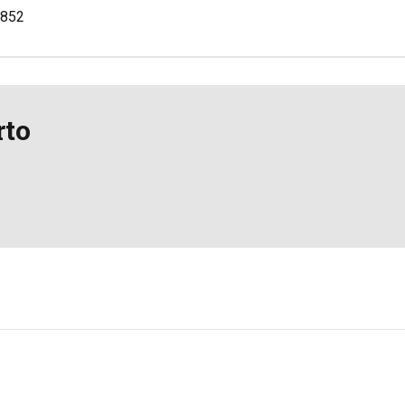
852
rto