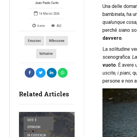
Joao Paolo Curto
Una delle doman
bambinata, ha un
16 Marzo 2026
qualunque cosa
6
min
852
perché siano so
davvero
.
Emozioni
Riflessione
La solitudine ver
Solitudine
scenografica.
La
vuoto
. È avere
uscite, i piani
, q
persone e non a
Related Articles
IDEE E
OPINIONI
IN EVIDENZA