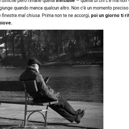
 difficile però rimane quella
invisibile
— quella di chi c’è ma non
giunge quando manca qualcun altro. Non c’è un momento preciso in 
 finestra mal chiusa
. Prima non te ne accorgi,
poi un giorno ti r
piove.