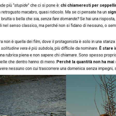
de più “
stupide
” che ci si pone è:
chi chiameresti per seppelli
 retrogusto macabro, quasi ridicolo. Ma se ci pensate ha un
sign
,
brutta o bella che sia,
senza fare domande?
Se hai una risposta, 
li nel senso classico, ma perché non si fidano di nessuno, o 
a non è quella dei film, dove il protagonista è solo in una stanza 
 solitudine vera è più subdola
, più difficile da nominare.
È stare 
 una rubrica piena e non sapere chi chiamare. Sono spesso propri
uelle che dentro hanno di meno.
Perché la quantità non ha mai s
vere nessuno con cui trascorrere una domenica senza impegni, se