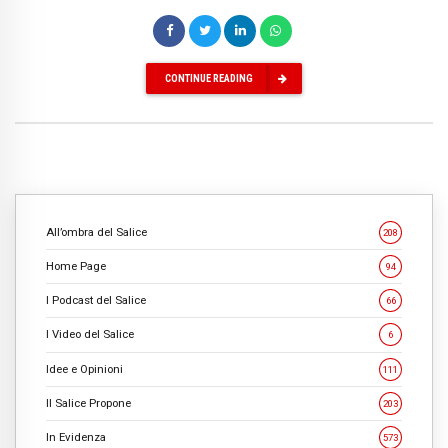
CONTINUE READING
All’ombra del Salice
208
Home Page
94
I Podcast del Salice
66
I Video del Salice
6
Idee e Opinioni
111
Il Salice Propone
203
In Evidenza
573