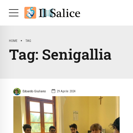
HOME
TAG
Tag:
Senigallia
Edoardo Giuliano
29 Aprile 2024