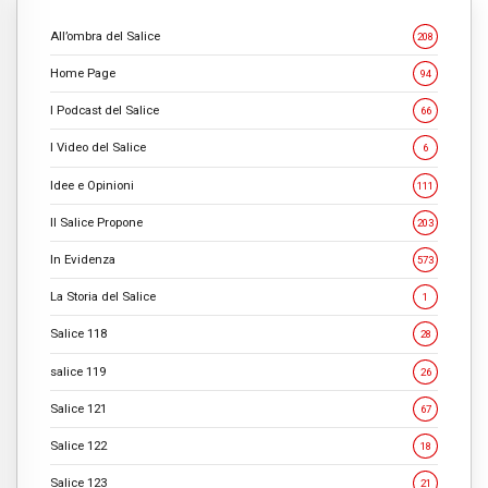
All’ombra del Salice
208
Home Page
94
I Podcast del Salice
66
I Video del Salice
6
Idee e Opinioni
111
Il Salice Propone
203
In Evidenza
573
La Storia del Salice
1
Salice 118
28
salice 119
26
Salice 121
67
Salice 122
18
Salice 123
21