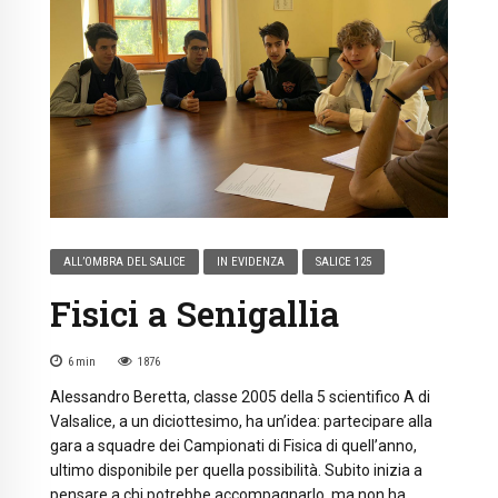
ALL’OMBRA DEL SALICE
IN EVIDENZA
SALICE 125
Fisici a Senigallia
6
min
1876
Alessandro Beretta, classe 2005 della 5 scientifico A di
Valsalice, a un diciottesimo, ha un’idea: partecipare alla
gara a squadre dei Campionati di Fisica di quell’anno,
ultimo disponibile per quella possibilità. Subito inizia a
pensare a chi potrebbe accompagnarlo, ma non ha