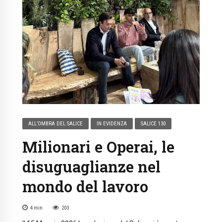
ALL’OMBRA DEL SALICE
IN EVIDENZA
SALICE 130
Milionari e Operai, le
disuguaglianze nel
mondo del lavoro
4
min
203