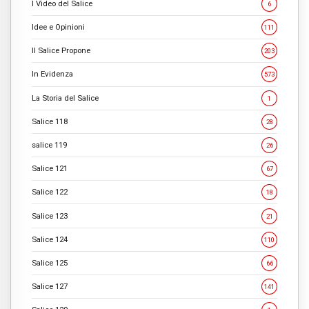
I Video del Salice
6
Idee e Opinioni
111
Il Salice Propone
203
In Evidenza
573
La Storia del Salice
1
Salice 118
28
salice 119
26
Salice 121
67
Salice 122
18
Salice 123
21
Salice 124
110
Salice 125
66
Salice 127
141