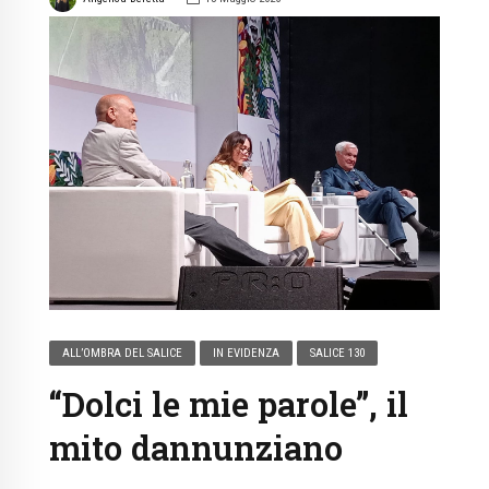
ALL’OMBRA DEL SALICE
IN EVIDENZA
SALICE 130
“Dolci le mie parole”, il
mito dannunziano