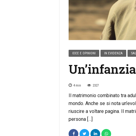
IDEE E OPINIONI
IN EVIDENZA
SAL
Un’infanzia
4
min
2327
Il matrimonio combinato tra adul
mondo. Anche se si nota un’evol
riuscire a voltare pagina. Il matr
persona […]