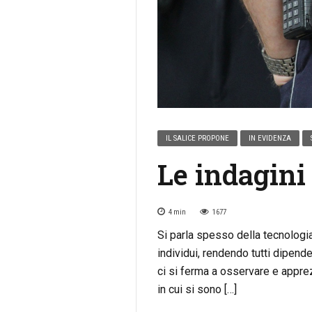
IL SALICE PROPONE
IN EVIDENZA
Le indagini
4
min
1677
Si parla spesso della tecnologia
individui, rendendo tutti dipend
ci si ferma a osservare e apprez
in cui si sono […]