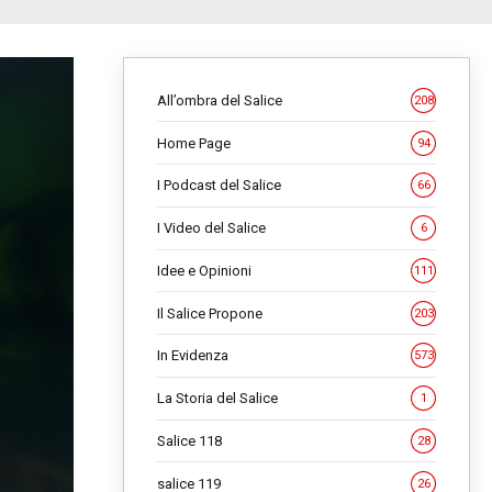
All’ombra del Salice
208
Home Page
94
I Podcast del Salice
66
I Video del Salice
6
Idee e Opinioni
111
Il Salice Propone
203
In Evidenza
573
La Storia del Salice
1
Salice 118
28
salice 119
26