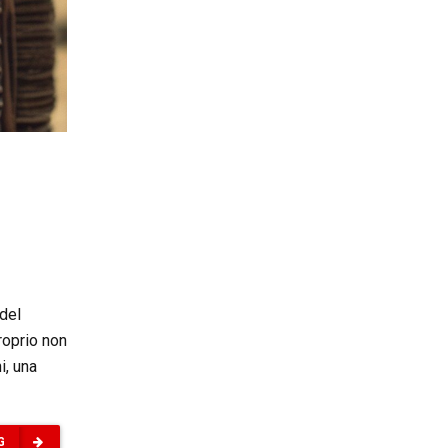
 del
roprio non
i, una
G