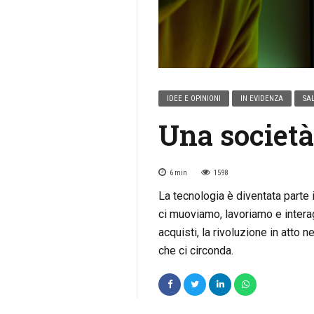
IDEE E OPINIONI
IN EVIDENZA
SAL
Una società
6
min
1598
La tecnologia è diventata parte
ci muoviamo, lavoriamo e intera
acquisti, la rivoluzione in atto 
che ci circonda.