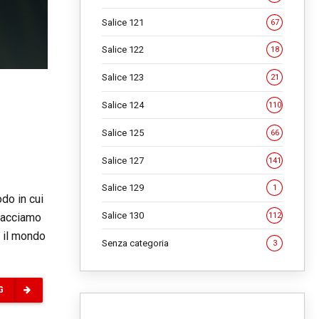
Salice 121
67
Salice 122
18
Salice 123
21
Salice 124
110
Salice 125
66
Salice 127
141
Salice 129
1
do in cui
Salice 130
112
 facciamo
o il mondo
Senza categoria
3
G