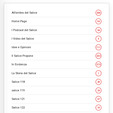
All’ombra del Salice
208
Home Page
94
I Podcast del Salice
66
I Video del Salice
6
Idee e Opinioni
111
Il Salice Propone
203
In Evidenza
573
La Storia del Salice
1
Salice 118
28
salice 119
26
Salice 121
67
Salice 122
18