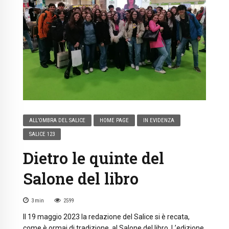
ALL’OMBRA DEL SALICE
HOME PAGE
IN EVIDENZA
SALICE 123
Dietro le quinte del
Salone del libro
3
min
2599
Il 19 maggio 2023 la redazione del Salice si è recata,
come è ormai di tradizione, al Salone del libro. L’edizione