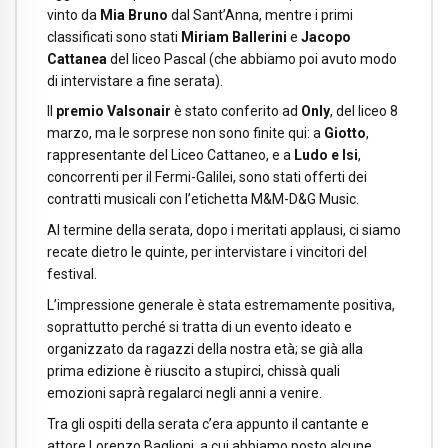
vinto da
Mia Bruno
dal Sant’Anna, mentre i primi
classificati sono stati
Miriam Ballerini
e
Jacopo
Cattanea
del liceo Pascal (che abbiamo poi avuto modo
di intervistare a fine serata).
Il
premio Valsonair
è stato conferito ad
Only
, del liceo 8
marzo, ma le sorprese non sono finite qui: a
Giotto
,
rappresentante del Liceo Cattaneo, e a
Ludo e Isi
,
concorrenti per il Fermi-Galilei, sono stati offerti dei
contratti musicali con l’etichetta M&M-D&G Music.
Al termine della serata, dopo i meritati applausi, ci siamo
recate dietro le quinte, per intervistare i vincitori del
festival.
L’impressione generale è stata estremamente positiva,
soprattutto perché si tratta di un evento ideato e
organizzato da ragazzi della nostra età; se già alla
prima edizione è riuscito a stupirci, chissà quali
emozioni saprà regalarci negli anni a venire.
Tra gli ospiti della serata c’era appunto il cantante e
attore Lorenzo Baglioni, a cui abbiamo posto alcune