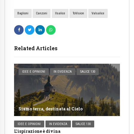
Baglioni
Canzoni
Ilsalice
ToVision
Valsalice
Related Articles
IDEE E OPINIONI
IN EVIDENZA
SALICE 130
Siamo terra, destinata al Cielo
IDEE E OPINIONI
IN EVIDENZA
SALICE 130
L’ispirazione è divina