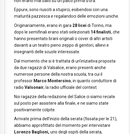
non erano mai saliti su un palco prima d’ora.
Eppure, sono riusciti a stupirci, esibendosi con una
maturità pazzesca e regalandoci delle emozioni uniche.
Originariamente, erano in gara
28 licei
di Torino, ma
dopo le semifinali erano stati selezionati
14 finalisti
, che
hanno presentato brani originali o cover di altri artisti
davanti a un teatro pieno zeppo di genitori, allievi e
insegnanti delle scuole interessate.
Dal momento che si è trattata di un’iniziativa proposta
da due ragazzi di Valsalice, erano presenti anche
numerose persone della nostra scuola, tra cui il
professor
Marco Montersino
, in quanto conduttore di
radio
Valsonair
, la radio ufficiale del contest.
Noi ragazze della redazione del Salice ci siamo recate
sul posto per assistere alla finale, e ne siamo state
positivamente colpite.
Arrivate prima dell’inizio della serata (fissata per le 21),
abbiamo approfittato del momento per intervistare
Lorenzo Baglioni,
uno degli ospiti della serata,