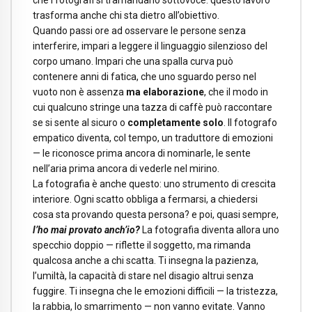
trasforma anche chi sta dietro all’obiettivo.
Quando passi ore ad osservare le persone senza
interferire, impari a leggere il linguaggio silenzioso del
corpo umano. Impari che una spalla curva può
contenere anni di fatica, che uno sguardo perso nel
vuoto non è assenza
ma elaborazione
, che il modo in
cui qualcuno stringe una tazza di caffè può raccontare
se si sente al sicuro o
completamente solo
. Il fotografo
empatico diventa, col tempo, un traduttore di emozioni
— le riconosce prima ancora di nominarle, le sente
nell’aria prima ancora di vederle nel mirino.
La fotografia è anche questo: uno strumento di crescita
interiore. Ogni scatto obbliga a fermarsi, a chiedersi
cosa sta provando questa persona? e poi, quasi sempre,
l’ho mai provato anch’io?
La fotografia diventa allora uno
specchio doppio — riflette il soggetto, ma rimanda
qualcosa anche a chi scatta. Ti insegna la pazienza,
l’umiltà, la capacità di stare nel disagio altrui senza
fuggire. Ti insegna che le emozioni difficili — la tristezza,
la rabbia, lo smarrimento — non vanno evitate. Vanno