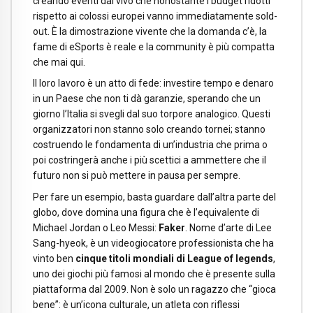
creando eventi dal vivo che nonostante i budget ridotti
rispetto ai colossi europei vanno immediatamente sold-
out. È la dimostrazione vivente che la domanda c’è, la
fame di eSports è reale e la community è più compatta
che mai qui.
Il loro lavoro è un atto di fede: investire tempo e denaro
in un Paese che non ti dà garanzie, sperando che un
giorno l’Italia si svegli dal suo torpore analogico. Questi
organizzatori non stanno solo creando tornei; stanno
costruendo le fondamenta di un’industria che prima o
poi costringerà anche i più scettici a ammettere che il
futuro non si può mettere in pausa per sempre.
Per fare un esempio, basta guardare dall’altra parte del
globo, dove domina una figura che è l’equivalente di
Michael Jordan o Leo Messi:
Faker
. Nome d’arte di Lee
Sang-hyeok, è un videogiocatore professionista che ha
vinto ben
cinque titoli mondiali di League of legends
,
uno dei giochi più famosi al mondo che è presente sulla
piattaforma dal 2009. Non è solo un ragazzo che “gioca
bene”: è un’icona culturale, un atleta con riflessi