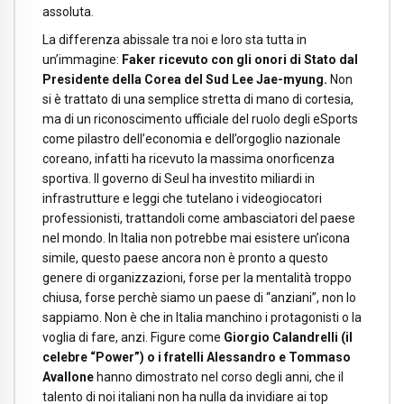
assoluta.
La differenza abissale tra noi e loro sta tutta in
un’immagine:
Faker ricevuto con gli onori di Stato dal
Presidente della Corea del Sud Lee Jae-myung.
Non
si è trattato di una semplice stretta di mano di cortesia,
ma di un riconoscimento ufficiale del ruolo degli eSports
come pilastro dell’economia e dell’orgoglio nazionale
coreano, infatti ha ricevuto la massima onorficenza
sportiva. Il governo di Seul ha investito miliardi in
infrastrutture e leggi che tutelano i videogiocatori
professionisti, trattandoli come ambasciatori del paese
nel mondo. In Italia non potrebbe mai esistere un’icona
simile, questo paese ancora non è pronto a questo
genere di organizzazioni, forse per la mentalità troppo
chiusa, forse perchè siamo un paese di “anziani”, non lo
sappiamo. Non è che in Italia manchino i protagonisti o la
voglia di fare, anzi. Figure come
Giorgio Calandrelli (il
celebre “Power”) o i fratelli Alessandro e Tommaso
Avallone
hanno dimostrato nel corso degli anni, che il
talento di noi italiani non ha nulla da invidiare ai top