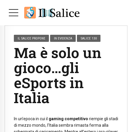
IL SALICE PROPONE
IN EVIDENZA
SALICE 130
Ma è solo un
gioco…gli
eSports in
Italia
In un’epoca in cui il
gaming competitivo
riempie gli stadi
di mezzo mondo, l’Italia sembra rimasta ferma alla
schermata di caricamento. Mentre all’estero i pro-player