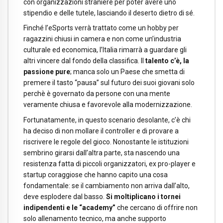
con organizzazioni straniere per poter avere uno
stipendio e delle tutele, lasciando il deserto dietro di sé.
Finché l’eSports verrà trattato come un hobby per
ragazzini chiusi in camera e non come un’industria
culturale ed economica, l’Italia rimarrà a guardare gli
altri vincere dal fondo della classifica. Il
talento c’è, la
passione pure
; manca solo un Paese che smetta di
premere il tasto “pausa” sul futuro dei suoi giovani solo
perchè è governato da persone con una mente
veramente chiusa e favorevole alla modernizzazione.
Fortunatamente, in questo scenario desolante, c’è chi
ha deciso di non mollare il controller e di provare a
riscrivere le regole del gioco. Nonostante le istituzioni
sembrino girarsi dall’altra parte, sta nascendo una
resistenza fatta di piccoli organizzatori, ex pro-player e
startup coraggiose che hanno capito una cosa
fondamentale: se il cambiamento non arriva dall’alto,
deve esplodere dal basso.
Si moltiplicano i tornei
indipendenti e le “academy”
che cercano di offrire non
solo allenamento tecnico, ma anche supporto