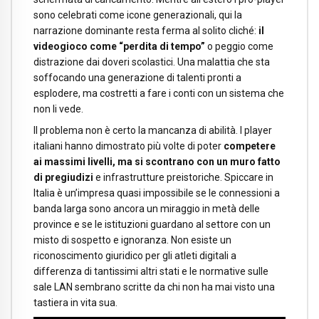
sono celebrati come icone generazionali, qui la
narrazione dominante resta ferma al solito cliché:
il
videogioco come “perdita di tempo”
o peggio come
distrazione dai doveri scolastici. Una malattia che sta
soffocando una generazione di talenti pronti a
esplodere, ma costretti a fare i conti con un sistema che
non li vede.
Il problema non è certo la mancanza di abilità. I player
italiani hanno dimostrato più volte di poter
competere
ai massimi livelli, ma si scontrano con un muro fatto
di pregiudizi
e infrastrutture preistoriche. Spiccare in
Italia è un’impresa quasi impossibile se le connessioni a
banda larga sono ancora un miraggio in metà delle
province e se le istituzioni guardano al settore con un
misto di sospetto e ignoranza. Non esiste un
riconoscimento giuridico per gli atleti digitali a
differenza di tantissimi altri stati e le normative sulle
sale LAN sembrano scritte da chi non ha mai visto una
tastiera in vita sua.