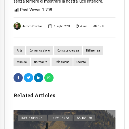
senza temere di mostrare la nostra luce interiore.
Post Views:
1.708
Jacopo Covolan
7 Luglio 2024
4
min
1708
Arte
Comunicazione
Consapevolezza
Differenza
Musica
Normalità
Riflessione
Società
Related Articles
IDEE E OPINIONI
IN EVIDENZA
SALICE 130