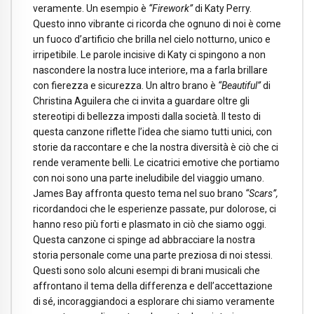
veramente. Un esempio è
“Firework”
di Katy Perry.
Questo inno vibrante ci ricorda che ognuno di noi è come
un fuoco d’artificio che brilla nel cielo notturno, unico e
irripetibile. Le parole incisive di Katy ci spingono a non
nascondere la nostra luce interiore, ma a farla brillare
con fierezza e sicurezza. Un altro brano è
“Beautiful”
di
Christina Aguilera che ci invita a guardare oltre gli
stereotipi di bellezza imposti dalla società. Il testo di
questa canzone riflette l’idea che siamo tutti unici, con
storie da raccontare e che la nostra diversità è ciò che ci
rende veramente belli. Le cicatrici emotive che portiamo
con noi sono una parte ineludibile del viaggio umano.
James Bay affronta questo tema nel suo brano
“Scars”,
ricordandoci che le esperienze passate, pur dolorose, ci
hanno reso più forti e plasmato in ciò che siamo oggi.
Questa canzone ci spinge ad abbracciare la nostra
storia personale come una parte preziosa di noi stessi.
Questi sono solo alcuni esempi di brani musicali che
affrontano il tema della differenza e dell’accettazione
di sé, incoraggiandoci a esplorare chi siamo veramente