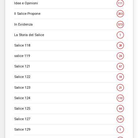
Idee e Opinioni
111
Il Salice Propone
203
In Evidenza
573
La Storia del Salice
1
Salice 118
28
salice 119
26
Salice 121
67
Salice 122
18
Salice 123
21
Salice 124
110
Salice 125
66
Salice 127
141
Salice 129
1