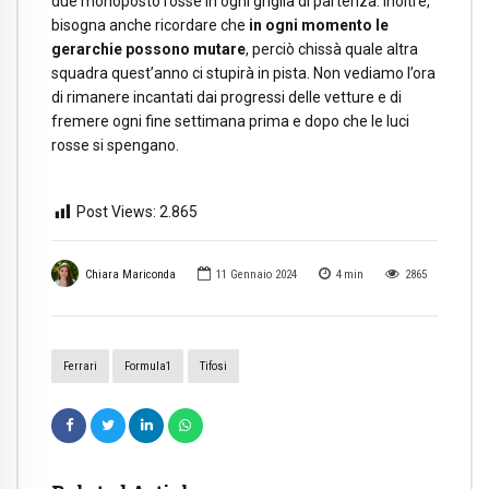
due monoposto rosse in ogni griglia di partenza. Inoltre,
bisogna anche ricordare che
in ogni momento le
gerarchie possono mutare
, perciò chissà quale altra
squadra quest’anno ci stupirà in pista. Non vediamo l’ora
di rimanere incantati dai progressi delle vetture e di
fremere ogni fine settimana prima e dopo che le luci
rosse si spengano.
Post Views:
2.865
Chiara Mariconda
11 Gennaio 2024
4
min
2865
Ferrari
Formula1
Tifosi