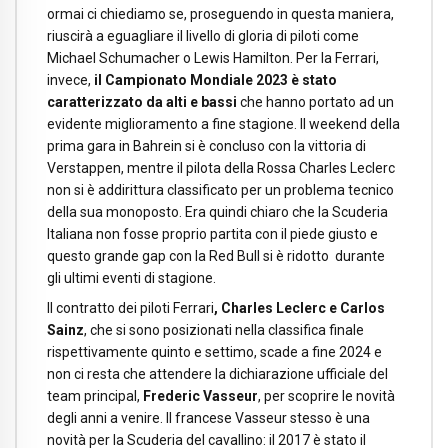
ormai ci chiediamo se, proseguendo in questa maniera,
riuscirà a eguagliare il livello di gloria di piloti come
Michael Schumacher o Lewis Hamilton. Per la Ferrari,
invece,
il Campionato Mondiale 2023 è stato
caratterizzato da alti e bassi
che hanno portato ad un
evidente miglioramento a fine stagione. Il weekend della
prima gara in Bahrein si è concluso con la vittoria di
Verstappen, mentre il pilota della Rossa Charles Leclerc
non si è addirittura classificato per un problema tecnico
della sua monoposto. Era quindi chiaro che la Scuderia
Italiana non fosse proprio partita con il piede giusto e
questo grande gap con la Red Bull si è ridotto durante
gli ultimi eventi di stagione.
Il contratto dei piloti Ferrari
, Charles Leclerc e Carlos
Sainz
, che si sono posizionati nella classifica finale
rispettivamente quinto e settimo, scade a fine 2024 e
non ci resta che attendere la dichiarazione ufficiale del
team principal,
Frederic Vasseur
, per scoprire le novità
degli anni a venire. Il francese Vasseur stesso è una
novità per la Scuderia del cavallino: il 2017 è stato il