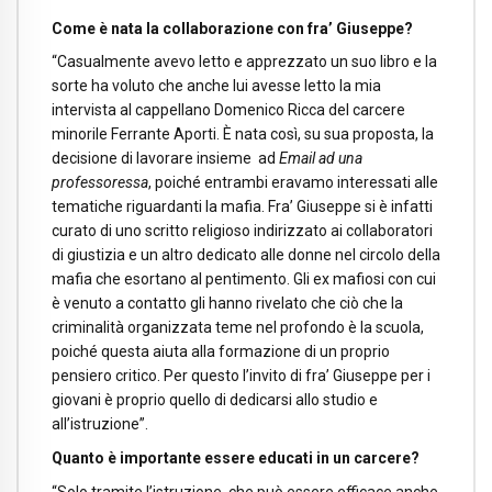
Come è nata la collaborazione con fra’ Giuseppe?
“Casualmente avevo letto e apprezzato un suo libro e la
sorte ha voluto che anche lui avesse letto la mia
intervista al cappellano Domenico Ricca del carcere
minorile Ferrante Aporti. È nata così, su sua proposta, la
decisione di lavorare insieme ad
Email ad una
professoressa
, poiché entrambi eravamo interessati alle
tematiche riguardanti la mafia. Fra’ Giuseppe si è infatti
curato di uno scritto religioso indirizzato ai collaboratori
di giustizia e un altro dedicato alle donne nel circolo della
mafia che esortano al pentimento. Gli ex mafiosi con cui
è venuto a contatto gli hanno rivelato che ciò che la
criminalità organizzata teme nel profondo è la scuola,
poiché questa aiuta alla formazione di un proprio
pensiero critico. Per questo l’invito di fra’ Giuseppe per i
giovani è proprio quello di dedicarsi allo studio e
all’istruzione”.
Quanto è importante essere educati in un carcere?
“Solo tramite l’istruzione, che può essere efficace anche