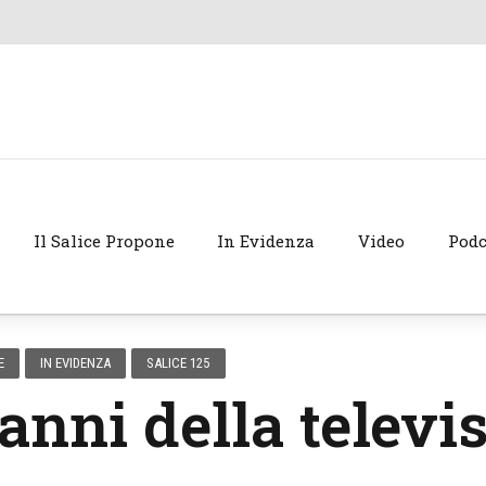
Il Salice Propone
In Evidenza
Video
Podc
E
IN EVIDENZA
SALICE 125
 anni della televi