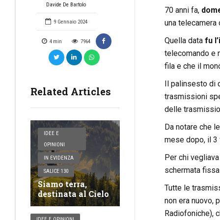
Davide De Bartolo
70 anni fa,
d
ome
una telecamera 
9 Gennaio 2024
Quella data
fu l
4
min
7964
telecomando e no
fila e che il mo
Il palinsesto di
Related Articles
trasmissioni spec
delle trasmissio
Da notare che l
IDEE E
mese dopo, il 3 
OPINIONI
Per chi vegliava
IN EVIDENZA
schermata fissa 
SALICE 130
Siamo terra,
Tutte le trasmis
destinata al Cielo
non era nuovo, p
Radiofoniche), c
IDEE E OPINIONI