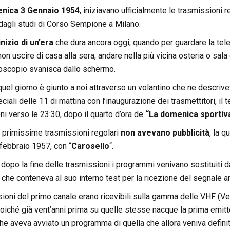
nica 3 Gennaio 1954
,
iniziavano ufficialmente le trasmissioni
re
dagli studi di Corso Sempione a Milano.
’inizio di un’era
che dura ancora oggi, quando per guardare la tel
n uscire di casa alla sera, andare nella più vicina osteria o sal
noscopio svanisca dallo schermo.
 quel giorno è giunto a noi attraverso un volantino che ne descriv
iali delle 11 di mattina con l’inaugurazione dei trasmettitori, il 
ni verso le 23:30, dopo il quarto d’ora de
“La domenica sportiva
e primissime trasmissioni regolari
non avevano pubblicità
, la 
febbraio 1957, con “
Carosello
“.
 dopo la fine delle trasmissioni i programmi venivano sostituiti d
che conteneva al suo interno test per la ricezione del segnale a
sioni del primo canale erano ricevibili sulla gamma delle VHF (V
oiché già vent’anni prima su quelle stesse nacque la prima emitte
he aveva avviato un programma di quella che allora veniva definit