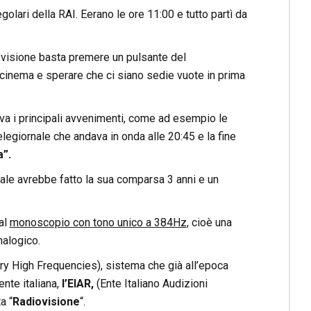
golari della RAI. Eerano le ore 11:00 e tutto partì da
evisione basta premere un pulsante del
a cinema e sperare che ci siano sedie vuote in prima
eva i principali avvenimenti, come ad esempio le
telegiornale che andava in onda alle 20:45 e la fine
”.
quale avrebbe fatto la sua comparsa 3 anni e un
al
monoscopio con tono unico a 384Hz
, cioè una
nalogico.
ery High Frequencies), sistema che già all’epoca
nte italiana,
l’EIAR,
(Ente Italiano Audizioni
a “
Radiovisione
“.