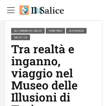
ALL’OMBRA DEL SALICE
HOME PAGE
IN EVIDENZA
SALICE 124
Tra realtà e
inganno,
viaggio nel
Museo delle
Illusioni di