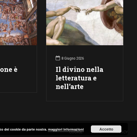
8 Giugno 2026
ione è
Il divino nella
letteratura e
nell’arte
Accetto
lizzo dei cookie da parte nostra.
maggiori informazioni
COOKIE
DPO
PRIVACY