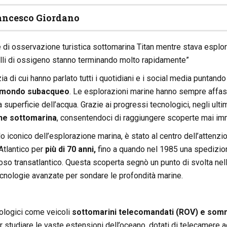
ancesco Giordano
 di osservazione turistica sottomarina Titan mentre stava esplora
elli di ossigeno stanno terminando molto rapidamente”
ia di cui hanno parlato tutti i quotidiani e i social media puntando
l mondo subacqueo
. Le esplorazioni marine hanno sempre affasc
a superficie dell’acqua. Grazie ai progressi tecnologici, negli ult
ne sottomarina
, consentendoci di raggiungere scoperte mai im
olo iconico dell’esplorazione marina, è stato al centro dell’atte
’Atlantico per
più di 70 anni,
fino a quando nel 1985 una spedizione
amoso transatlantico. Questa scoperta segnò un punto di svolta ne
ecnologie avanzate per sondare le profondità marine.
nologici come veicoli
sottomarini telecomandati (ROV) e somme
 studiare le vaste estensioni dell’oceano, dotati di telecamere ad