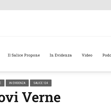
Il Salice Propone
In Evidenza
Video
Podc
E
IN EVIDENZA
SALICE 124
ovi Verne