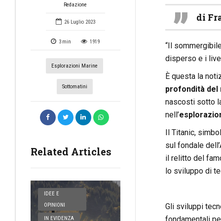
Redazione
di Fr
26 Luglio 2023
3
min
1919
“Il sommergibile
disperso e i liv
Esplorazioni Marine
È questa la notiz
Sottomatini
profondità de
nascosti sotto l
nell’
esplorazio
Il Titanic, simb
sul fondale dell
Related Articles
il relitto del f
lo sviluppo di t
IDEE E
Gli sviluppi tec
OPINIONI
fondamentali per
IN EVIDENZA