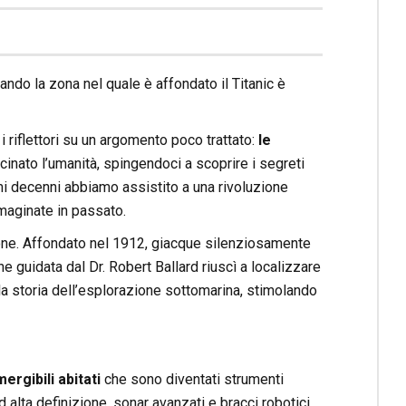
ndo la zona nel quale è affondato il Titanic è
 i riflettori su un argomento poco trattato:
le
inato l’umanità, spingendoci a scoprire i segreti
imi decenni abbiamo assistito a una rivoluzione
maginate in passato.
nzione. Affondato nel 1912, giacque silenziosamente
 guidata dal Dr. Robert Ballard riuscì a localizzare
lla storia dell’esplorazione sottomarina, stimolando
rgibili abitati
che sono diventati strumenti
 alta definizione, sonar avanzati e bracci robotici