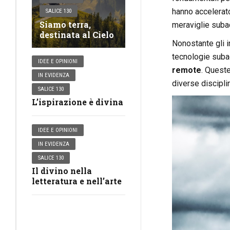
hanno accelerato
SALICE 130
Siamo terra,
meraviglie suba
destinata al Cielo
Nonostante gli i
tecnologie subac
IDEE E OPINIONI
remote
. Quest
IN EVIDENZA
diverse discipli
SALICE 130
L’ispirazione è divina
IDEE E OPINIONI
IN EVIDENZA
SALICE 130
Il divino nella
letteratura e nell’arte