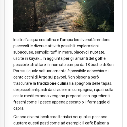
Inoltre l’acqua cristallina e l’ampia biodiversità rendono
piacevoli le diverse attività possibili: esplorazioni
subacquee, semplici tuffi in mare, piacevoli nuotate,
uscite in kayak… In aggiunta per gli amanti del
golf
è
possibile sfruttare il rinomato campo da 18 buche di Son
Parc sul quale saltuariamente è possibile adocchiare i
cento occhi di Argo sui pavoni. Non bisogna però
trascurare la
tradizione culinaria
spagnola delle tapas,
dei piccoli antipasti da dividere in compagnia, i quali sulla
costa mediterranea vengono preparati con ingredienti
freschi come il pesce appena pescato o il formaggio di
capra.
Ci sono diversi locali caratteristici nei quali si possono
gustare questi pasti come ad esempio il cafè Balear a