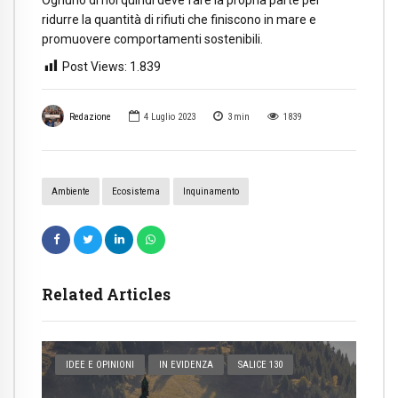
Ognuno di noi quindi deve fare la propria parte per
ridurre la quantità di rifiuti che finiscono in mare e
promuovere comportamenti sostenibili.
Post Views:
1.839
Redazione
4 Luglio 2023
3
min
1839
Ambiente
Ecosistema
Inquinamento
Related Articles
IDEE E OPINIONI
IN EVIDENZA
SALICE 130