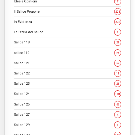
Idee e Opinioni
111
Il Salice Propone
203
In Evidenza
573
La Storia del Salice
1
Salice 118
28
salice 119
26
Salice 121
67
Salice 122
18
Salice 123
21
Salice 124
110
Salice 125
66
Salice 127
141
Salice 129
1