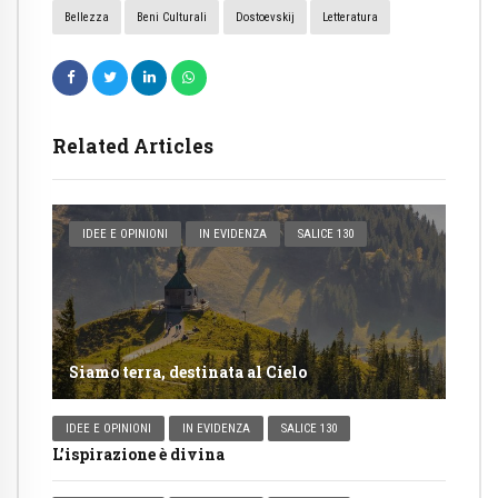
Bellezza
Beni Culturali
Dostoevskij
Letteratura
Related Articles
IDEE E OPINIONI
IN EVIDENZA
SALICE 130
Siamo terra, destinata al Cielo
IDEE E OPINIONI
IN EVIDENZA
SALICE 130
L’ispirazione è divina