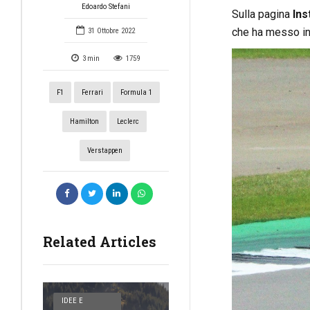
Edoardo Stefani
Sulla pagina
Ins
che ha messo in
31 Ottobre 2022
3
min
1759
F1
Ferrari
Formula 1
Hamilton
Leclerc
Verstappen
Related Articles
IDEE E