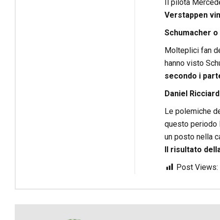
Il pilota Merced
Verstappen vinc
Schumacher o 
Molteplici fan d
hanno visto Schu
secondo i part
Daniel Ricciar
Le polemiche del
questo periodo l
un posto nella c
Il risultato del
Post Views: