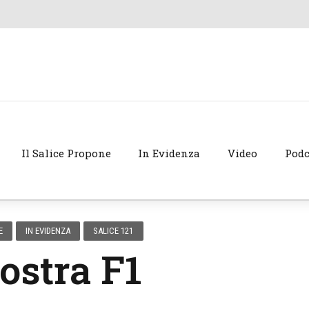
Il Salice Propone
In Evidenza
Video
Podc
E
IN EVIDENZA
SALICE 121
ostra F1