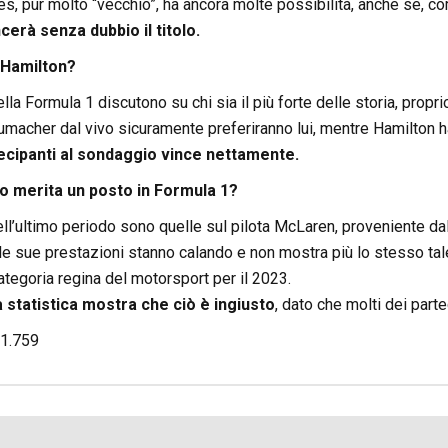
es, pur molto “vecchio”, ha ancora molte possibilità, anche se, co
erà senza dubbio il titolo.
Hamilton?
ella Formula 1 discutono su chi sia il più forte delle storia, prop
macher dal vivo sicuramente preferiranno lui, mentre Hamilton ha 
ecipanti al sondaggio vince nettamente.
do merita un posto in Formula 1?
l’ultimo periodo sono quelle sul pilota McLaren, proveniente dall
e sue prestazioni stanno calando e non mostra più lo stesso tale
ategoria regina del motorsport per il 2023.
la statistica mostra che ciò è ingiusto
, dato che molti dei part
1.759