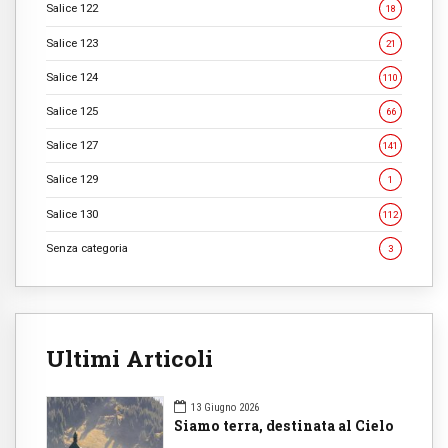
Salice 122
18
Salice 123
21
Salice 124
110
Salice 125
66
Salice 127
141
Salice 129
1
Salice 130
112
Senza categoria
3
Ultimi Articoli
13 Giugno 2026
Siamo terra, destinata al Cielo