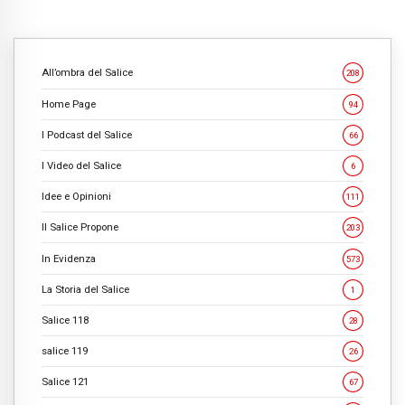
All’ombra del Salice
208
Home Page
94
I Podcast del Salice
66
I Video del Salice
6
Idee e Opinioni
111
Il Salice Propone
203
In Evidenza
573
La Storia del Salice
1
Salice 118
28
salice 119
26
Salice 121
67