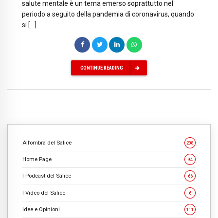
salute mentale è un tema emerso soprattutto nel
periodo a seguito della pandemia di coronavirus, quando
si […]
CONTINUE READING
All’ombra del Salice
208
Home Page
94
I Podcast del Salice
66
I Video del Salice
6
Idee e Opinioni
111