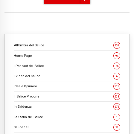
All’ombra del Salice
208
Home Page
94
I Podcast del Salice
66
I Video del Salice
6
Idee e Opinioni
111
Il Salice Propone
203
In Evidenza
573
La Storia del Salice
1
Salice 118
28