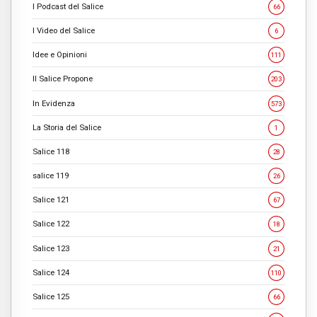
I Podcast del Salice
66
I Video del Salice
6
Idee e Opinioni
111
Il Salice Propone
203
In Evidenza
573
La Storia del Salice
1
Salice 118
28
salice 119
26
Salice 121
67
Salice 122
18
Salice 123
21
Salice 124
110
Salice 125
66