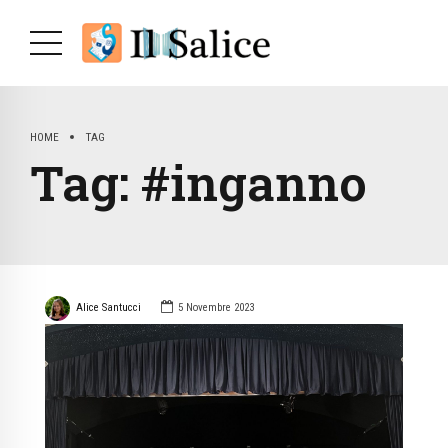
HOME
TAG
Tag:
#inganno
Alice Santucci
5 Novembre 2023