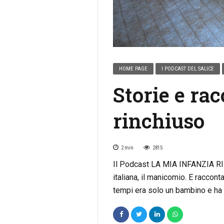
HOME PAGE
I PODCAST DEL SALICE
Storie e ra
rinchiuso
2
min
2815
Il Podcast LA MIA INFANZIA RIN
italiana, il manicomio. E raccont
tempi era solo un bambino e ha d