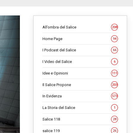
All’ombra del Salice
208
Home Page
94
I Podcast del Salice
66
I Video del Salice
6
Idee e Opinioni
111
Il Salice Propone
203
In Evidenza
573
La Storia del Salice
1
Salice 118
28
salice 119
26