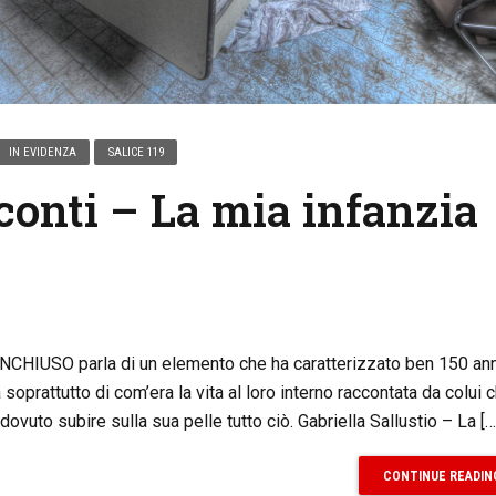
IN EVIDENZA
SALICE 119
cconti – La mia infanzia
CHIUSO parla di un elemento che ha caratterizzato ben 150 anni
a soprattutto di com’era la vita al loro interno raccontata da colui 
ovuto subire sulla sua pelle tutto ciò. Gabriella Sallustio – La […
CONTINUE READIN