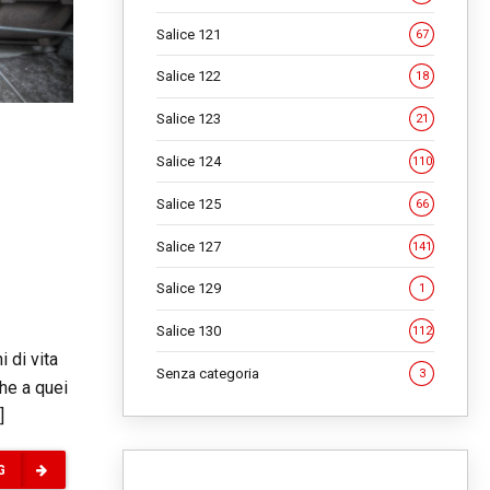
Salice 121
67
Salice 122
18
Salice 123
21
Salice 124
110
Salice 125
66
Salice 127
141
Salice 129
1
Salice 130
112
 di vita
Senza categoria
3
che a quei
]
G