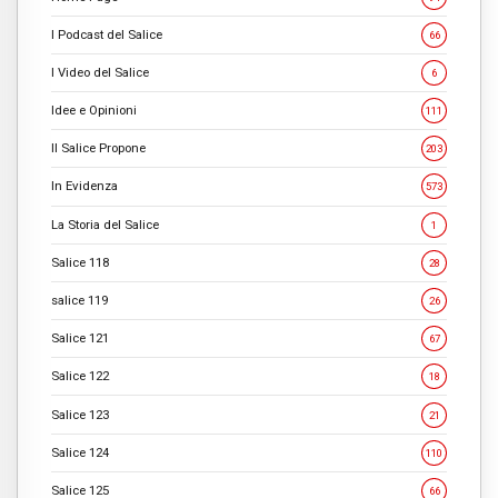
I Podcast del Salice
66
I Video del Salice
6
Idee e Opinioni
111
Il Salice Propone
203
In Evidenza
573
La Storia del Salice
1
Salice 118
28
salice 119
26
Salice 121
67
Salice 122
18
Salice 123
21
Salice 124
110
Salice 125
66