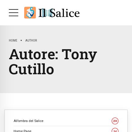
HOME
AUTHOR
Autore:
Tony
Cutillo
All’ombra del Salice
208
Home Page
94