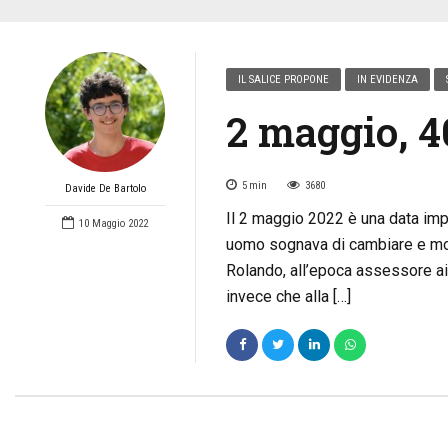
IL SALICE PROPONE
IN EVIDENZA
2 maggio, 4
5
min
3680
Davide De Bartolo
Il 2 maggio 2022 è una data impo
10 Maggio 2022
uomo sognava di cambiare e moder
Rolando, all’epoca assessore ai 
invece che alla […]