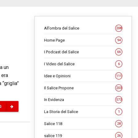
All’ombra del Salice
208
Home Page
94
I Podcast del Salice
66
I Video del Salice
6
fa un
 era
Idee e Opinioni
111
“griglia”
Il Salice Propone
203
In Evidenza
573
G
La Storia del Salice
1
Salice 118
28
salice 119
26