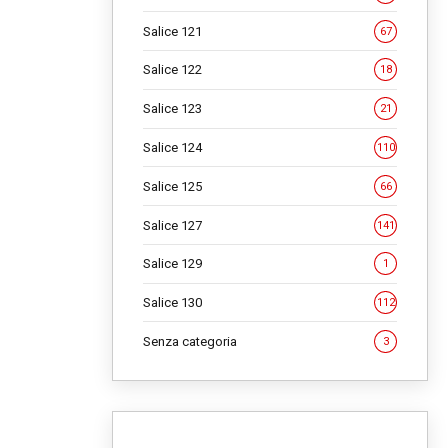
Salice 121
67
Salice 122
18
Salice 123
21
Salice 124
110
Salice 125
66
Salice 127
141
Salice 129
1
Salice 130
112
Senza categoria
3