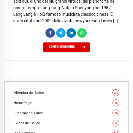
sold out, di uno dei più grandi virtuosi del pianoforte del
nostro tempo: Lang Lang. Nato a Shenyang nel 1982,
Lang Lang è il più famoso musicista classico cinese. E’
stato citato nel 2009 dalla rivista newyorkese «Time» […]
CONTINUE READING
All’ombra del Salice
208
Home Page
94
I Podcast del Salice
66
I Video del Salice
6