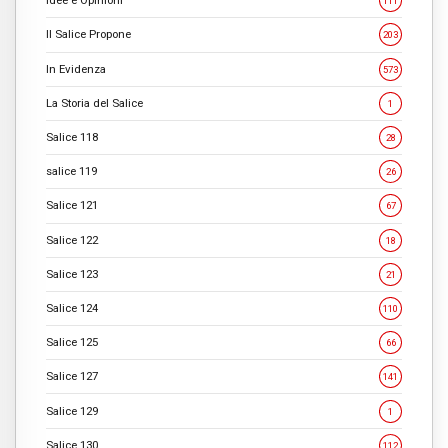
Idee e Opinioni
111
Il Salice Propone
203
In Evidenza
573
La Storia del Salice
1
Salice 118
28
salice 119
26
Salice 121
67
Salice 122
18
Salice 123
21
Salice 124
110
Salice 125
66
Salice 127
141
Salice 129
1
Salice 130
112