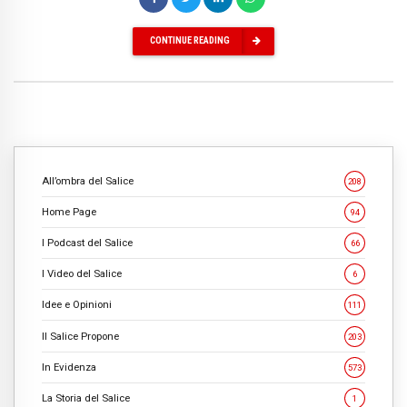
CONTINUE READING
All’ombra del Salice
208
Home Page
94
I Podcast del Salice
66
I Video del Salice
6
Idee e Opinioni
111
Il Salice Propone
203
In Evidenza
573
La Storia del Salice
1